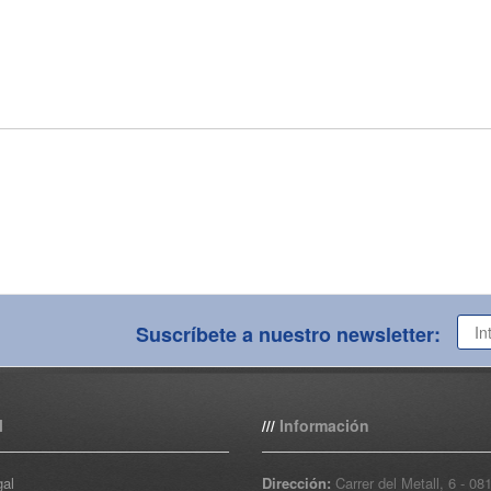
Suscríbete a nuestro newsletter:
l
Información
///
gal
Dirección:
Carrer del Metall, 6 - 08