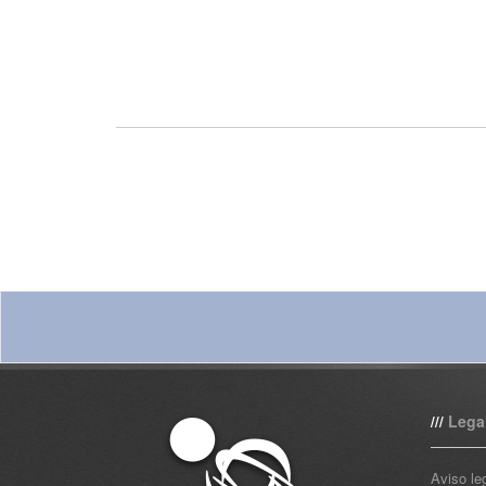
Lega
///
Aviso le