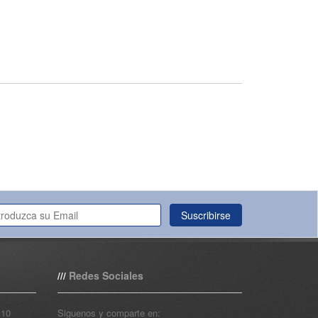
Suscribirse
Redes Sociales
///
110
Siguenos y comparte en: