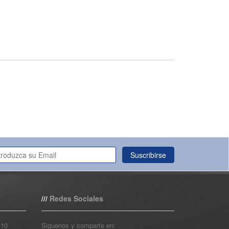
Suscribirse
Redes Sociales
///
110
Siguenos y comparte en: