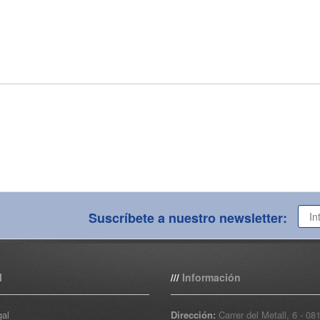
Suscríbete a nuestro newsletter:
l
Información
///
gal
Dirección:
Carrer del Metall, 6 - 08