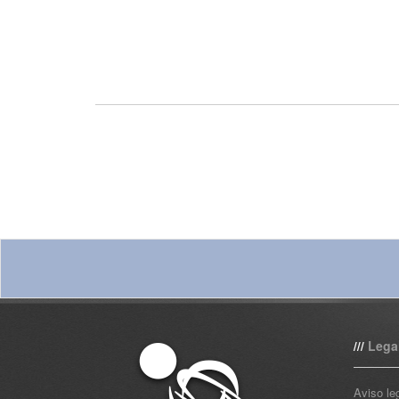
Lega
///
Aviso le