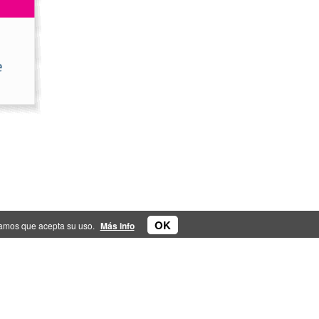
OK
eramos que acepta su uso.
Más info