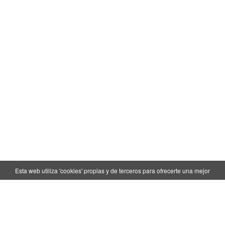
Esta web utiliza 'cookies' propias y de terceros para ofrecerte una mejor
experiencia y servicio. Si continúa navegando, consideramos que acepta su uso.
OK
Más info