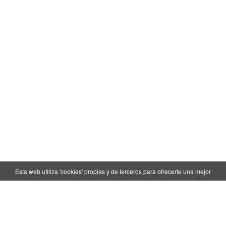
Esta web utiliza 'cookies' propias y de terceros para ofrecerte una mejor
experiencia y servicio. Si continúa navegando, consideramos que acepta su uso.
OK
Más info