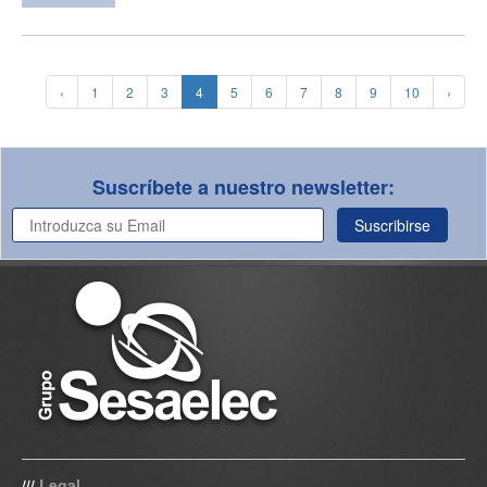
‹
1
2
3
4
5
6
7
8
9
10
›
Suscríbete a nuestro newsletter:
Suscribirse
Legal
///