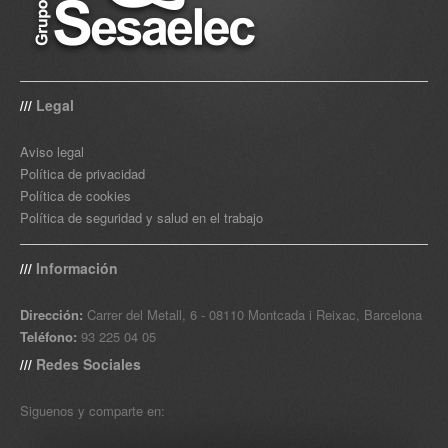
Legal
///
Aviso legal
Política de privacidad
Política de cookies
Política de seguridad y salud en el trabajo
Información
///
Dirección:
Carrer del Metall, 6 - 08110 Montcada i Reixac, Barcelona
Teléfono:
93 225 04 05
Redes Sociales
///
Siguenos y comparte en: